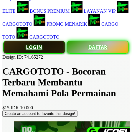
ELITE
BONUS PREMIUM
LAYANAN VIP
CARGOTOTO
PROMO MENARIK
CARGO
TOTO
CARGOTOTO
LOGIN
DAFTAR
Design ID: 74165272
CARGOTOTO - Bocoran
Terbaru Membantu
Memahami Pola Permainan
$15
IDR 10.000
Create an account to favorite this design!