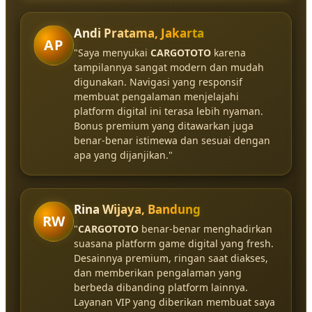
Andi Pratama, Jakarta
AP
"Saya menyukai
CARGOTOTO
karena
tampilannya sangat modern dan mudah
digunakan. Navigasi yang responsif
membuat pengalaman menjelajahi
platform digital ini terasa lebih nyaman.
Bonus premium yang ditawarkan juga
benar-benar istimewa dan sesuai dengan
apa yang dijanjikan."
Rina Wijaya, Bandung
RW
"
CARGOTOTO
benar-benar menghadirkan
suasana platform game digital yang fresh.
Desainnya premium, ringan saat diakses,
dan memberikan pengalaman yang
berbeda dibanding platform lainnya.
Layanan VIP yang diberikan membuat saya