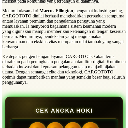
melekat pada komunitas yang terbangun di dalamnya.
Menurut ulasan dari
Marcus Ellington
, pengamat industri gaming,
CARGOTOTO dinilai berhasil menghadirkan perpaduan sempurna
antara layanan premium dan pengalaman pengguna yang
memuaskan. Ia menyoroti bagaimana sistem keamanan modern
yang digunakan mampu memberikan ketenangan di tengah keseruan
bermain. Menurutnya, pendekatan yang mengutamakan
kenyamanan dan eksklusivitas merupakan nilai tambah yang sangat
berharga.
Ke depan, pengembangan layanan CARGOTOTO akan terus
diarahkan pada peningkatan pengalaman dan fitur digital. Komitmen
terhadap inovasi dan kepuasan pelanggan tetap menjadi pijakan
utama. Dengan semangat elite dan teknologi, CARGOTOTO
optimis dapat memberikan manfaat yang semakin besar bagi seluruh
penggunanya.
CEK ANGKA HOKI