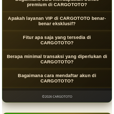
yang menawarkan bonus premium, layanan VIP, promo
premium di CARGOTOTO?
menarik, dan pengalaman gaming eksklusif yang terus
dicari. Yang membuat CARGOTOTO istimewa adalah
Pengguna dapat menikmati bonus premium di
Apakah layanan VIP di CARGOTOTO benar-
kombinasi antara kualitas layanan tinggi dengan sistem
CARGOTOTO
dengan segera bergabung dan mengakses
benar eksklusif?
keamanan modern yang selalu mengawal setiap langkah
berbagai fitur yang dirancang khusus untuk member
pengguna. Pendekatan yang mengutamakan kenyamanan
elite. Sistem akan memberikan akses ke promo menarik
Layanan VIP adalah prioritas utama di
CARGOTOTO
dan eksklusivitas menjadi ciri khas yang membedakan
Fitur apa saja yang tersedia di
dan layanan VIP sesuai dengan standar yang telah
dengan program yang dirancang khusus untuk
CARGOTOTO dari platform lain.
CARGOTOTO?
ditetapkan. Semua proses berjalan dengan mekanisme
memberikan pengalaman berbeda bagi setiap pengguna.
yang cepat dan mudah dipahami, sehingga pengguna
Tim profesional bekerja untuk memastikan setiap member
CARGOTOTO
menyediakan beragam fitur premium yang
baru pun dapat langsung merasakan keuntungannya.
Berapa minimal transaksi yang diperlukan di
mendapatkan perhatian dan keuntungan yang sesuai
dapat dinikmati oleh seluruh pengguna, mulai dari
CARGOTOTO?
dengan status premium mereka. Pendekatan yang
berbagai jenis hiburan digital hingga program loyalitas
personal dan eksklusif ini menjadi alasan utama tingginya
dengan bonus premium. Antarmuka yang disajikan
CARGOTOTO
menetapkan batas transaksi yang sangat
kepuasan pengguna terhadap CARGOTOTO.
Bagaimana cara mendaftar akun di
dirancang dengan konsep modern dan intuitif agar
terjangkau, yaitu mulai dari Rp 10.000, sehingga dapat
CARGOTOTO?
mudah digunakan oleh pengguna dari berbagai
diakses oleh berbagai lapisan masyarakat dengan mudah.
kalangan. Fitur transaksi yang cepat dan dukungan
Untuk penarikan dana, minimal yang ditetapkan adalah
Proses pendaftaran di
CARGOTOTO
tergolong sangat
pelanggan yang responsif 24 jam juga menjadi nilai
Rp 50.000 dengan proses yang cepat dan tanpa biaya
mudah dan hanya membutuhkan beberapa langkah
©2026 CARGOTOTO
tambah yang signifikan dari CARGOTOTO.
tersembunyi. Berbagai metode pembayaran didukung
sederhana. Calon pengguna cukup mengisi formulir
mulai dari semua bank lokal, e-wallet populer, hingga
pendaftaran dengan data diri yang valid, lalu melakukan
QRIS untuk kemudahan bertransaksi di CARGOTOTO.