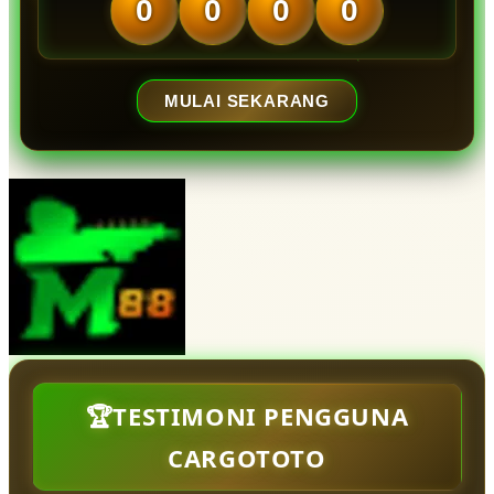
0
0
0
0
MULAI SEKARANG
🏆TESTIMONI PENGGUNA
CARGOTOTO