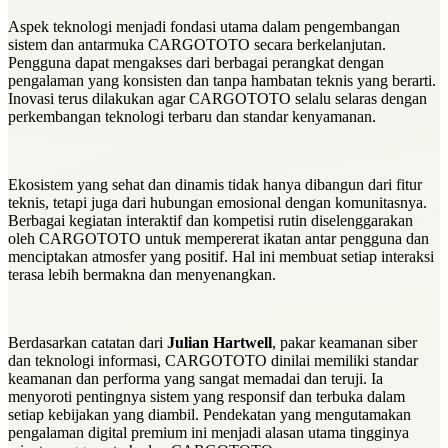
Aspek teknologi menjadi fondasi utama dalam pengembangan
sistem dan antarmuka CARGOTOTO secara berkelanjutan.
Pengguna dapat mengakses dari berbagai perangkat dengan
pengalaman yang konsisten dan tanpa hambatan teknis yang berarti.
Inovasi terus dilakukan agar CARGOTOTO selalu selaras dengan
perkembangan teknologi terbaru dan standar kenyamanan.
Ekosistem yang sehat dan dinamis tidak hanya dibangun dari fitur
teknis, tetapi juga dari hubungan emosional dengan komunitasnya.
Berbagai kegiatan interaktif dan kompetisi rutin diselenggarakan
oleh CARGOTOTO untuk mempererat ikatan antar pengguna dan
menciptakan atmosfer yang positif. Hal ini membuat setiap interaksi
terasa lebih bermakna dan menyenangkan.
Berdasarkan catatan dari
Julian Hartwell
, pakar keamanan siber
dan teknologi informasi, CARGOTOTO dinilai memiliki standar
keamanan dan performa yang sangat memadai dan teruji. Ia
menyoroti pentingnya sistem yang responsif dan terbuka dalam
setiap kebijakan yang diambil. Pendekatan yang mengutamakan
pengalaman digital premium ini menjadi alasan utama tingginya