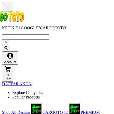
KETIK DI GOOGLE 'CARGOTOTO'
Account
0
Cart
DAFTAR AKUN
Explore Categories
Popular Products
Shop All Designs
CARGOTOTO
PREMIUM