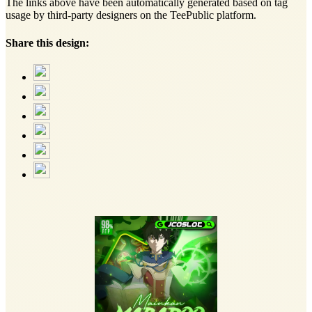
The links above have been automatically generated based on tag
usage by third-party designers on the TeePublic platform.
Share this design: