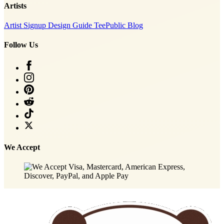
Artists
Artist Signup
Design Guide
TeePublic Blog
Follow Us
We Accept