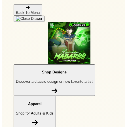
Back To Menu
Shop Designs
Discover a classic design or new favorite artist
Apparel
Shop for Adults & Kids