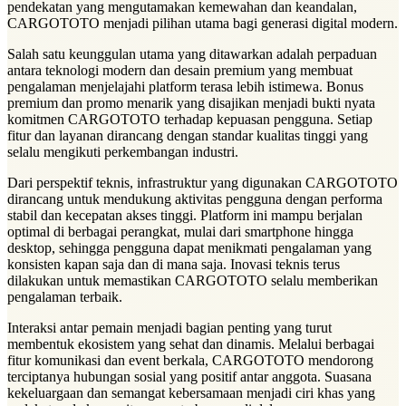
pendekatan yang mengutamakan kemewahan dan keandalan,
CARGOTOTO menjadi pilihan utama bagi generasi digital modern.
Salah satu keunggulan utama yang ditawarkan adalah perpaduan
antara teknologi modern dan desain premium yang membuat
pengalaman menjelajahi platform terasa lebih istimewa. Bonus
premium dan promo menarik yang disajikan menjadi bukti nyata
komitmen CARGOTOTO terhadap kepuasan pengguna. Setiap
fitur dan layanan dirancang dengan standar kualitas tinggi yang
selalu mengikuti perkembangan industri.
Dari perspektif teknis, infrastruktur yang digunakan CARGOTOTO
dirancang untuk mendukung aktivitas pengguna dengan performa
stabil dan kecepatan akses tinggi. Platform ini mampu berjalan
optimal di berbagai perangkat, mulai dari smartphone hingga
desktop, sehingga pengguna dapat menikmati pengalaman yang
konsisten kapan saja dan di mana saja. Inovasi teknis terus
dilakukan untuk memastikan CARGOTOTO selalu memberikan
pengalaman terbaik.
Interaksi antar pemain menjadi bagian penting yang turut
membentuk ekosistem yang sehat dan dinamis. Melalui berbagai
fitur komunikasi dan event berkala, CARGOTOTO mendorong
terciptanya hubungan sosial yang positif antar anggota. Suasana
kekeluargaan dan semangat kebersamaan menjadi ciri khas yang