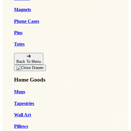
Magnets
Phone Cases
Pins
Totes
Back To Menu
Home Goods
Mugs
Tapestries
Wall Art
Pillows