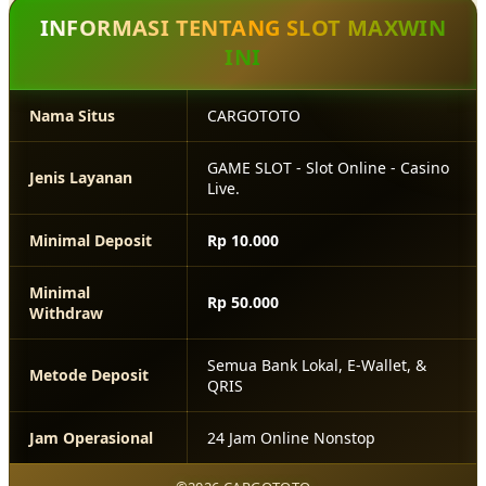
verifikasi melalui tautan yang dikirimkan melalui email
INFORMASI TENTANG SLOT MAXWIN
atau SMS. Setelah akun aktif, pengguna dapat langsung
menikmati seluruh fitur premium dan layanan eksklusif
INI
yang tersedia di CARGOTOTO tanpa hambatan berarti.
Nama Situs
CARGOTOTO
GAME SLOT - Slot Online - Casino
Jenis Layanan
Live.
Minimal Deposit
Rp 10.000
Minimal
Rp 50.000
Withdraw
Semua Bank Lokal, E-Wallet, &
Metode Deposit
QRIS
Jam Operasional
24 Jam Online Nonstop